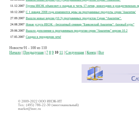
11.12.2007
Группа ИНЭК объявляет о скидках в честь 17-летия, новогодних и рождественских п
10.12.2007
С 1 января 2008 года изменяются цены на программные продукты серии 'Аналитик'
27.09.2007
Вышли новые версии (10.3) программных продуктов Серии "Аналитик".
24.08.2007
Новая услуга ИНЭК - бесплатный семинар "Банковский Аналитик": базовый курс"
29.06.2007
Вышло дополнение к программным продуктам серии "Аналитик" версии 10.2
17.05.2007
Скидки в преддверии лета!
Новости 91 - 100 из 110
Начало
|
Предыдушая
|
7
8
9
10
11
|
Следующая
|
Конец
|
Все
© 2009-2022 ООО ИНЭК-ИТ
Тел.: (495) 786-22-30 (многоканальный)
market@inec.ru