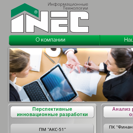
Перспективные
Анализ 
инновационные разработки
о
ПК "Финан
ПМ "АКС-51"