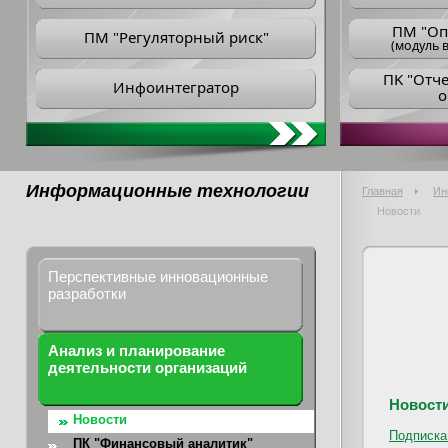
ПM "Оп
ПМ "Регуляторный риск"
(модуль в
ПK "Отч
Инфоинтегратор
о
Информационные технологии
Главная
Ин
Новости
Перспективные инновационные
разработки
Анализ и планирование
деятельности организаций
Новост
Новости
Подписка
ПК "Финансовый аналитик"