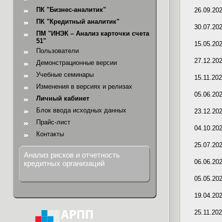
ПК "Бизнес-аналитик"
26.09.20
ПК "Кредитный аналитик"
30.07.20
ПМ "ИНЭК – Анализ карточки счета
51"
15.05.20
Пользователи
27.12.20
Демонстрационные версии
Учебные семинары
15.11.20
Изменения в версиях и релизах
05.06.20
Личный кабинет
Блок ввода исходных данных
23.12.20
Прайс-лист
04.10.20
Контакты
25.07.20
Анализ рисков и отчетность
06.06.20
кредитных организаций
05.05.20
19.04.20
25.11.20