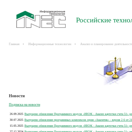
Российские техно
Главная
Информационные технологии
Анализ и планирование деятельност
Новости
Подписка на новости
26.09.2025
Выпущено обновление Программного модуля «ИНЭК - Анализ карточки счета 51» рел
30.07.2025
Выпущено обновление программных комплексов серии «Аналитик» - версия 2.6 от 21
15.05.2025
Выпущено обновление Программного модуля «ИНЭК - Анализ карточки счета 51» рел
27.12.2024
Выпущено обновление Программного модуля «ИНЭК - Анализ карточки счета 51» рел