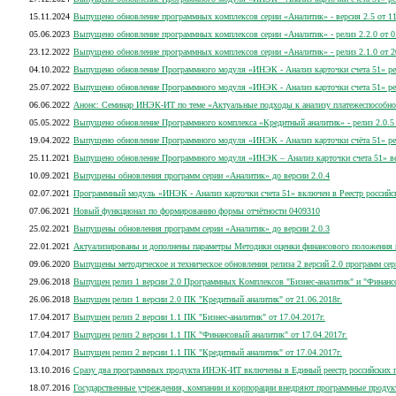
15.11.2024
Выпущено обновление программных комплексов серии «Аналитик» - версия 2.5 от 11
05.06.2023
Выпущено обновление программных комплексов серии «Аналитик» - релиз 2.2.0 от 0
23.12.2022
Выпущено обновление программных комплексов серии «Аналитик» - релиз 2.1.0 от 2
04.10.2022
Выпущено обновление Программного модуля «ИНЭК - Анализ карточки счета 51» рел
25.07.2022
Выпущено обновление Программного модуля «ИНЭК - Анализ карточки счета 51» ре
06.06.2022
Анонс: Семинар ИНЭК-ИТ по теме «Актуальные подходы к анализу платежеспособно
05.05.2022
Выпущено обновление Программного комплекса «Кредитный аналитик» - релиз 2.0.5 
19.04.2022
Выпущено обновление Программного модуля «ИНЭК - Анализ карточки счёта 51» рел
25.11.2021
Выпущено обновление Программного модуля «ИНЭК – Анализ карточки счета 51» вер
10.09.2021
Выпущены обновления программ серии «Аналитик» до версии 2.0.4
02.07.2021
Программный модуль «ИНЭК - Анализ карточки счета 51» включен в Реестр россий
07.06.2021
Новый функционал по формированию формы отчётности 0409310
25.02.2021
Выпущены обновления программ серии «Аналитик» до версии 2.0.3
22.01.2021
Актуализированы и дополнены параметры Методики оценки финансового положения 
09.06.2020
Выпущены методическое и техническое обновления релиза 2 версий 2.0 программ се
29.06.2018
Выпущен релиз 1 версии 2.0 Программных Комплексов "Бизнес-аналитик" и "Финанс
26.06.2018
Выпущен релиз 1 версии 2.0 ПК "Кредитный аналитик" от 21.06.2018г.
17.04.2017
Выпущен релиз 2 версии 1.1 ПК "Бизнес-аналитик" от 17.04.2017г.
17.04.2017
Выпущен релиз 2 версии 1.1 ПК "Финансовый аналитик" от 17.04.2017г.
17.04.2017
Выпущен релиз 2 версии 1.1 ПК "Кредитный аналитик" от 17.04.2017г.
13.10.2016
Сразу два программных продукта ИНЭК-ИТ включены в Единый реестр российских п
18.07.2016
Государственные учреждения, компании и корпорации внедряют программные продукт