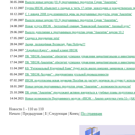
30.05.2008
Вышли новые версии (10.4) программных продуктов Серии "Аналитик"
11.12.2007
Группа ИНЭК объявляет о скидках в честь 17-летия, новогодних и рождественских п
10.12.2007
С 1 января 2008 года изменяются цены на программные продукты серии 'Аналитик'
27.09.2007
Вышли новые версии (10.3) программных продуктов Серии "Аналитик".
24.08.2007
Новая услуга ИНЭК - бесплатный семинар "Банковский Аналитик": базовый курс"
29.06.2007
Вышло дополнение к программным продуктам серии "Аналитик" версии 10.2
17.05.2007
Скидки в преддверии лета!
28.04.2007
Акция, посвящённая Великому Дню Победы!!!
25.04.2007
"Аэрофлот-Карго" - новый клиент ИНЭК
17.04.2007
ПК "ИНЭК-Аналитик" обеспечит успешное управление маркетинговыми и инвестици
17.04.2007
ПК "ИНЭК-Аналитик" обеспечит успешное управление маркетинговыми и инвестици
11.04.2007
КБ "Региональный Кредитный Банк" будет вести анализ внешних заемщиков с помо
05.04.2007
ПК "ИНЭК-Холдинг" - предприятиям угольной промышленности
07.02.2007
ИНЭК подготовлена новая редакция Пособия по расчету резервов по ссудам (с испо
18.01.2007
Новые версии программных продуктов серии "Аналитик" - возможности возросли!
25.10.2006
ПК серии "Аналитик" продолжают активно внедряться в учебные планы подготовки 
14.04.2021
Новые возможности Программного модуля «ИНЭК – Анализ карточки счета 51» (АК
Новости 1 - 110 из 110
Начало | Предыдушая |
1
| Следующая | Конец |
По страницам