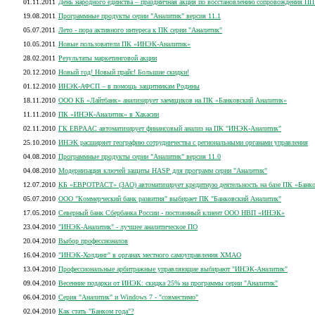
01.11.2011
День народного единства – праздничная акция по восстановлению сопровождения ПП
19.08.2011
Программные продукты серии "Аналитик" версия 11.1
05.07.2011
Лето - пора активного интереса к ПК серии "Аналитик"
10.05.2011
Новые пользователи ПК «ИНЭК-Аналитик»
28.02.2011
Результаты маркетинговой акции
20.12.2010
Новый год! Новый прайс! Большие скидки!
01.12.2010
ИНЭК-АФСП – в помощь защитникам Родины
18.11.2010
ООО КБ «Лайтбанк» анализирует заемщиков на ПК «Банковский Аналитик»
11.11.2010
ПК «ИНЭК-Аналитик» в Хакасии
02.11.2010
ГК ЕВРААС автоматизирует финансовый анализ на ПК "ИНЭК-Аналитик"
25.10.2010
ИНЭК расширяет географию сотрудничества с региональными органами управления
04.08.2010
Программные продукты серии "Аналитик" версия 11.0
04.08.2010
Модернизация ключей защиты HASP для программ серии "Аналитик"
12.07.2010
КБ «ЕВРОТРАСТ» (ЗАО) автоматизирует кредитную деятельность на базе ПК «Банк
05.07.2010
ООО "Коммерческий банк развития" выбирает ПК "Банковский Аналитик"
17.05.2010
Северный банк Сбербанка России - постоянный клиент ООО НВП «ИНЭК»
23.04.2010
"ИНЭК-Аналитик" - лучшее аналитическое ПО
20.04.2010
Выбор профессионалов
16.04.2010
"ИНЭК-Холдинг" в органах местного самоуправления ХМАО
13.04.2010
Профессиональные арбитражные управляющие выбирают "ИНЭК-Аналитик"
09.04.2010
Весенние подарки от ИНЭК: скидка 25% на программы серии "Аналитик"
06.04.2010
Серия "Аналитик" и Windows 7 - "совместимо"
02.04.2010
Как стать "Банком года"?