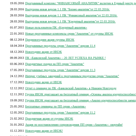
19.05.2016
Программный комплекс “ФИНАНСОВЫЙ АНАЛИТИК” включен в Единый реестр росси
28.03.2016
Выпущена новая версия 1.1 ПК "Бизнес-аналитик"от 22.03.2016г.
28.03.2016
Выпущена новая версия 1.1 ПК "Финансовый аналитик"от 22.03.2016г.
28.03.2016
Выпущена новая версия 1.1 ПК "Кредитный аналитик"от 22.03.2016г.
01.07.2015
Новые пользователи ПК «Кредитный аналитик»
22.01.2015
Новые программные комплексы серии "Аналитик" от группы ИНЭК
08.12.2014
Предновогодняя акция группы ИНЭК
18.04.2014
Программные продукты серии "Аналитик" версия 11.4
18.12.2013
Новогодняя акция от ИНЭК
09.09.2013
ПК «Банковский Аналитик» - 20 ЛЕТ УСПЕХА НА РЫНКЕ !
03.06.2013
Праздничные скидки на ПП серии "Аналитик"
17.05.2013
Программные продукты серии "Аналитик" версия 11.3
24.12.2012
Интерес учебных заведений к программным продуктам серии "Аналитик"
17.12.2012
Новогодняя акция от ИНЭК
12.12.2012
Отчет о семинаре по ПК «Банковский Аналитик» в Нижнем Новгороде
12.11.2012
Группа ИНЭК приглашает на бесплатный семинар «Основы анализа кредитоспособнос
19.09.2012
Группа ИНЭК приглашает на бесплатный семинар «Анализ кредитоспособности заемщ
25.05.2012
Бесплатные семинары по ПП серии «Аналитик»
12.05.2012
Программные продукты серии "Аналитик" версия 11.2
21.02.2012
Праздничная акция от группы ИНЭК
31.01.2012
Акция по восстановлению сопровождения ПП серии «Аналитик»: овертайм!
15.12.2011
Новогодняя акция от ИНЭК!