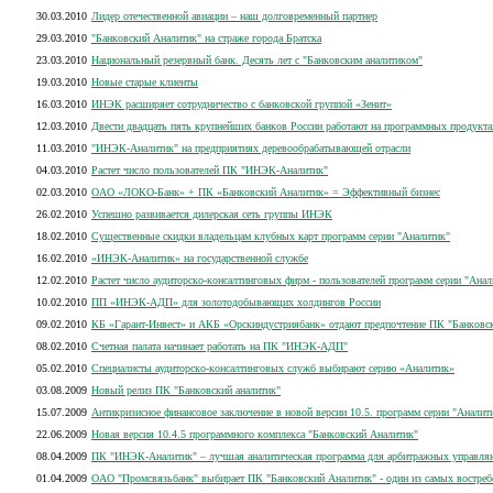
30.03.2010
Лидер отечественной авиации – наш долговременный партнер
29.03.2010
"Банковский Аналитик" на страже города Братска
23.03.2010
Национальный резервный банк. Десять лет с "Банковским аналитиком"
19.03.2010
Новые старые клиенты
16.03.2010
ИНЭК расширяет сотрудничество с банковской группой «Зенит»
12.03.2010
Двести двадцать пять крупнейших банков России работают на программных продукта
11.03.2010
"ИНЭК-Аналитик" на предприятиях деревообрабатывающей отрасли
04.03.2010
Растет число пользователей ПК "ИНЭК-Аналитик"
02.03.2010
ОАО «ЛОКО-Банк» + ПК «Банковский Аналитик» = Эффективный бизнес
26.02.2010
Успешно развивается дилерская сеть группы ИНЭК
18.02.2010
Существенные скидки владельцам клубных карт программ серии "Аналитик"
16.02.2010
«ИНЭК-Аналитик» на государственной службе
12.02.2010
Растет число аудиторско-консалтинговых фирм - пользователей программ серии "Анал
10.02.2010
ПП «ИНЭК-АДП» для золотодобывающих холдингов России
09.02.2010
КБ «Гарант-Инвест» и АКБ «Орскиндустриябанк» отдают предпочтение ПК "Банковск
08.02.2010
Счетная палата начинает работать на ПК "ИНЭК-АДП"
05.02.2010
Специалисты аудиторско-консалтинговых служб выбирают серию «Аналитик»
03.08.2009
Новый релиз ПК "Банковский аналитик"
15.07.2009
Антикризисное финансовое заключение в новой версии 10.5. программ серии "Аналит
22.06.2009
Новая версия 10.4.5 программного комплекса "Банковский Аналитик"
08.04.2009
ПК "ИНЭК-Аналитик" – лучшая аналитическая программа для арбитражных управл
01.04.2009
ОАО "Промсвязьбанк" выбирает ПК "Банковский Аналитик" - один из самых вост