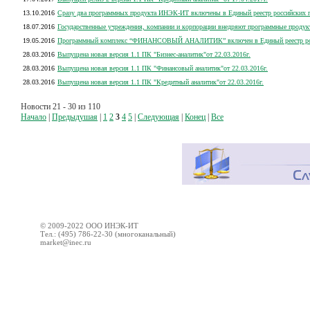
13.10.2016
Сразу два программных продукта ИНЭК-ИТ включены в Единый реестр российских п
18.07.2016
Государственные учреждения, компании и корпорации внедряют программные продукт
19.05.2016
Программный комплекс “ФИНАНСОВЫЙ АНАЛИТИК” включен в Единый реестр росси
28.03.2016
Выпущена новая версия 1.1 ПК "Бизнес-аналитик"от 22.03.2016г.
28.03.2016
Выпущена новая версия 1.1 ПК "Финансовый аналитик"от 22.03.2016г.
28.03.2016
Выпущена новая версия 1.1 ПК "Кредитный аналитик"от 22.03.2016г.
Новости 21 - 30 из 110
Начало
|
Предыдушая
|
1
2
3
4
5
|
Следующая
|
Конец
|
Все
© 2009-2022 ООО ИНЭК-ИТ
Тел.: (495) 786-22-30 (многоканальный)
market@inec.ru