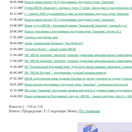
30.05.2008
Вышли новые версии (10.4) программных продуктов Серии "Аналитик"
11.12.2007
Группа ИНЭК объявляет о скидках в честь 17-летия, новогодних и рождественских п
10.12.2007
С 1 января 2008 года изменяются цены на программные продукты серии 'Аналитик'
27.09.2007
Вышли новые версии (10.3) программных продуктов Серии "Аналитик".
24.08.2007
Новая услуга ИНЭК - бесплатный семинар "Банковский Аналитик": базовый курс"
29.06.2007
Вышло дополнение к программным продуктам серии "Аналитик" версии 10.2
17.05.2007
Скидки в преддверии лета!
28.04.2007
Акция, посвящённая Великому Дню Победы!!!
25.04.2007
"Аэрофлот-Карго" - новый клиент ИНЭК
17.04.2007
ПК "ИНЭК-Аналитик" обеспечит успешное управление маркетинговыми и инвестици
17.04.2007
ПК "ИНЭК-Аналитик" обеспечит успешное управление маркетинговыми и инвестици
11.04.2007
КБ "Региональный Кредитный Банк" будет вести анализ внешних заемщиков с помо
05.04.2007
ПК "ИНЭК-Холдинг" - предприятиям угольной промышленности
07.02.2007
ИНЭК подготовлена новая редакция Пособия по расчету резервов по ссудам (с испо
18.01.2007
Новые версии программных продуктов серии "Аналитик" - возможности возросли!
25.10.2006
ПК серии "Аналитик" продолжают активно внедряться в учебные планы подготовки 
14.04.2021
Новые возможности Программного модуля «ИНЭК – Анализ карточки счета 51» (АК
Новости 1 - 110 из 110
Начало | Предыдушая |
1
| Следующая | Конец |
По страницам