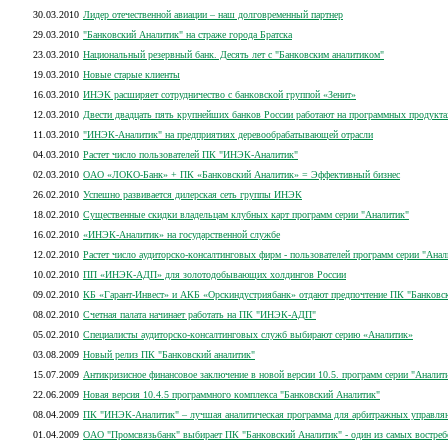
30.03.2010
Лидер отечественной авиации – наш долговременный партнер
29.03.2010
"Банковский Аналитик" на страже города Братска
23.03.2010
Национальный резервный банк. Десять лет с "Банковским аналитиком"
19.03.2010
Новые старые клиенты
16.03.2010
ИНЭК расширяет сотрудничество с банковской группой «Зенит»
12.03.2010
Двести двадцать пять крупнейших банков России работают на программных продукта
11.03.2010
"ИНЭК-Аналитик" на предприятиях деревообрабатывающей отрасли
04.03.2010
Растет число пользователей ПК "ИНЭК-Аналитик"
02.03.2010
ОАО «ЛОКО-Банк» + ПК «Банковский Аналитик» = Эффективный бизнес
26.02.2010
Успешно развивается дилерская сеть группы ИНЭК
18.02.2010
Существенные скидки владельцам клубных карт программ серии "Аналитик"
16.02.2010
«ИНЭК-Аналитик» на государственной службе
12.02.2010
Растет число аудиторско-консалтинговых фирм - пользователей программ серии "Анал
10.02.2010
ПП «ИНЭК-АДП» для золотодобывающих холдингов России
09.02.2010
КБ «Гарант-Инвест» и АКБ «Орскиндустриябанк» отдают предпочтение ПК "Банковск
08.02.2010
Счетная палата начинает работать на ПК "ИНЭК-АДП"
05.02.2010
Специалисты аудиторско-консалтинговых служб выбирают серию «Аналитик»
03.08.2009
Новый релиз ПК "Банковский аналитик"
15.07.2009
Антикризисное финансовое заключение в новой версии 10.5. программ серии "Аналит
22.06.2009
Новая версия 10.4.5 программного комплекса "Банковский Аналитик"
08.04.2009
ПК "ИНЭК-Аналитик" – лучшая аналитическая программа для арбитражных управл
01.04.2009
ОАО "Промсвязьбанк" выбирает ПК "Банковский Аналитик" - один из самых вост