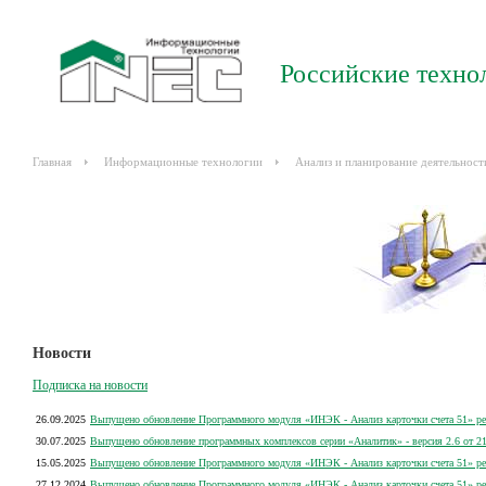
Российские техно
Главная
Информационные технологии
Анализ и планирование деятельност
Новости
Подписка на новости
26.09.2025
Выпущено обновление Программного модуля «ИНЭК - Анализ карточки счета 51» рел
30.07.2025
Выпущено обновление программных комплексов серии «Аналитик» - версия 2.6 от 21
15.05.2025
Выпущено обновление Программного модуля «ИНЭК - Анализ карточки счета 51» рел
27.12.2024
Выпущено обновление Программного модуля «ИНЭК - Анализ карточки счета 51» рел