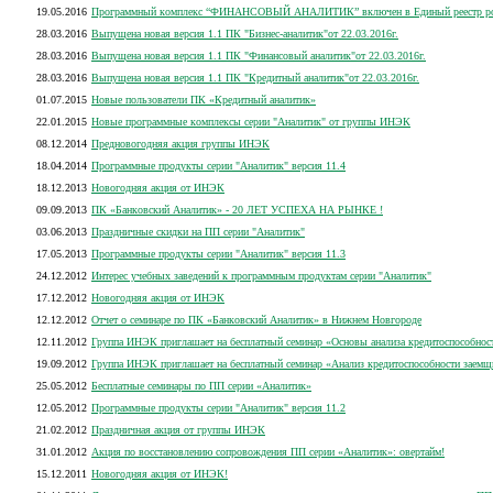
19.05.2016
Программный комплекс “ФИНАНСОВЫЙ АНАЛИТИК” включен в Единый реестр росси
28.03.2016
Выпущена новая версия 1.1 ПК "Бизнес-аналитик"от 22.03.2016г.
28.03.2016
Выпущена новая версия 1.1 ПК "Финансовый аналитик"от 22.03.2016г.
28.03.2016
Выпущена новая версия 1.1 ПК "Кредитный аналитик"от 22.03.2016г.
01.07.2015
Новые пользователи ПК «Кредитный аналитик»
22.01.2015
Новые программные комплексы серии "Аналитик" от группы ИНЭК
08.12.2014
Предновогодняя акция группы ИНЭК
18.04.2014
Программные продукты серии "Аналитик" версия 11.4
18.12.2013
Новогодняя акция от ИНЭК
09.09.2013
ПК «Банковский Аналитик» - 20 ЛЕТ УСПЕХА НА РЫНКЕ !
03.06.2013
Праздничные скидки на ПП серии "Аналитик"
17.05.2013
Программные продукты серии "Аналитик" версия 11.3
24.12.2012
Интерес учебных заведений к программным продуктам серии "Аналитик"
17.12.2012
Новогодняя акция от ИНЭК
12.12.2012
Отчет о семинаре по ПК «Банковский Аналитик» в Нижнем Новгороде
12.11.2012
Группа ИНЭК приглашает на бесплатный семинар «Основы анализа кредитоспособнос
19.09.2012
Группа ИНЭК приглашает на бесплатный семинар «Анализ кредитоспособности заемщ
25.05.2012
Бесплатные семинары по ПП серии «Аналитик»
12.05.2012
Программные продукты серии "Аналитик" версия 11.2
21.02.2012
Праздничная акция от группы ИНЭК
31.01.2012
Акция по восстановлению сопровождения ПП серии «Аналитик»: овертайм!
15.12.2011
Новогодняя акция от ИНЭК!