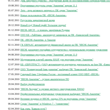
01.11.2011
День народного единства – праздничная акция по восстановлению сопровождения ПП
19.08.2011
Программные продукты серии "Аналитик" версия 11.1
05.07.2011
Лето - пора активного интереса к ПК серии "Аналитик"
10.05.2011
Новые пользователи ПК «ИНЭК-Аналитик»
28.02.2011
Результаты маркетинговой акции
20.12.2010
Новый год! Новый прайс! Большие скидки!
01.12.2010
ИНЭК-АФСП – в помощь защитникам Родины
18.11.2010
ООО КБ «Лайтбанк» анализирует заемщиков на ПК «Банковский Аналитик»
11.11.2010
ПК «ИНЭК-Аналитик» в Хакасии
02.11.2010
ГК ЕВРААС автоматизирует финансовый анализ на ПК "ИНЭК-Аналитик"
25.10.2010
ИНЭК расширяет географию сотрудничества с региональными органами управления
04.08.2010
Программные продукты серии "Аналитик" версия 11.0
04.08.2010
Модернизация ключей защиты HASP для программ серии "Аналитик"
12.07.2010
КБ «ЕВРОТРАСТ» (ЗАО) автоматизирует кредитную деятельность на базе ПК «Банк
05.07.2010
ООО "Коммерческий банк развития" выбирает ПК "Банковский Аналитик"
17.05.2010
Северный банк Сбербанка России - постоянный клиент ООО НВП «ИНЭК»
23.04.2010
"ИНЭК-Аналитик" - лучшее аналитическое ПО
20.04.2010
Выбор профессионалов
16.04.2010
"ИНЭК-Холдинг" в органах местного самоуправления ХМАО
13.04.2010
Профессиональные арбитражные управляющие выбирают "ИНЭК-Аналитик"
09.04.2010
Весенние подарки от ИНЭК: скидка 25% на программы серии "Аналитик"
06.04.2010
Серия "Аналитик" и Windows 7 - "совместимо"
02.04.2010
Как стать "Банком года"?