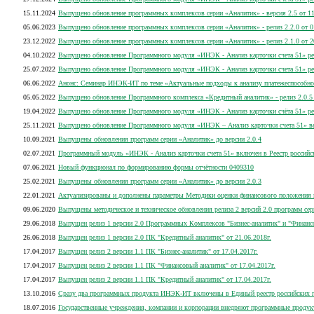
15.11.2024
Выпущено обновление программных комплексов серии «Аналитик» - версия 2.5 от 11
05.06.2023
Выпущено обновление программных комплексов серии «Аналитик» - релиз 2.2.0 от 0
23.12.2022
Выпущено обновление программных комплексов серии «Аналитик» - релиз 2.1.0 от 2
04.10.2022
Выпущено обновление Программного модуля «ИНЭК - Анализ карточки счета 51» рел
25.07.2022
Выпущено обновление Программного модуля «ИНЭК - Анализ карточки счета 51» ре
06.06.2022
Анонс: Семинар ИНЭК-ИТ по теме «Актуальные подходы к анализу платежеспособно
05.05.2022
Выпущено обновление Программного комплекса «Кредитный аналитик» - релиз 2.0.5 
19.04.2022
Выпущено обновление Программного модуля «ИНЭК - Анализ карточки счёта 51» рел
25.11.2021
Выпущено обновление Программного модуля «ИНЭК – Анализ карточки счета 51» вер
10.09.2021
Выпущены обновления программ серии «Аналитик» до версии 2.0.4
02.07.2021
Программный модуль «ИНЭК - Анализ карточки счета 51» включен в Реестр россий
07.06.2021
Новый функционал по формированию формы отчётности 0409310
25.02.2021
Выпущены обновления программ серии «Аналитик» до версии 2.0.3
22.01.2021
Актуализированы и дополнены параметры Методики оценки финансового положения 
09.06.2020
Выпущены методическое и техническое обновления релиза 2 версий 2.0 программ се
29.06.2018
Выпущен релиз 1 версии 2.0 Программных Комплексов "Бизнес-аналитик" и "Финанс
26.06.2018
Выпущен релиз 1 версии 2.0 ПК "Кредитный аналитик" от 21.06.2018г.
17.04.2017
Выпущен релиз 2 версии 1.1 ПК "Бизнес-аналитик" от 17.04.2017г.
17.04.2017
Выпущен релиз 2 версии 1.1 ПК "Финансовый аналитик" от 17.04.2017г.
17.04.2017
Выпущен релиз 2 версии 1.1 ПК "Кредитный аналитик" от 17.04.2017г.
13.10.2016
Сразу два программных продукта ИНЭК-ИТ включены в Единый реестр российских п
18.07.2016
Государственные учреждения, компании и корпорации внедряют программные продукт