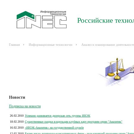
Российские техно
Главная
Информационные технологии
Анализ и планирование деятельност
Новости
Подписка на новости
26.02.2010
Успешно развивается дилерская сеть группы ИНЭК
18.02.2010
Существенные скидки владельцам клубных карт программ серии "Аналитик"
16.02.2010
«ИНЭК-Аналитик» на государственной службе
12.02.2010
Растет число аудиторско-консалтинговых фирм - пользователей программ серии "Анал