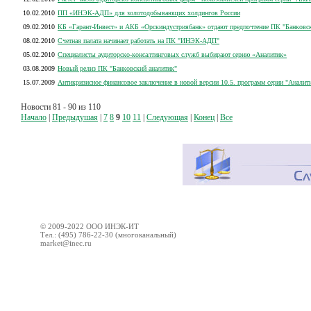
10.02.2010
ПП «ИНЭК-АДП» для золотодобывающих холдингов России
09.02.2010
КБ «Гарант-Инвест» и АКБ «Орскиндустриябанк» отдают предпочтение ПК "Банковск
08.02.2010
Счетная палата начинает работать на ПК "ИНЭК-АДП"
05.02.2010
Специалисты аудиторско-консалтинговых служб выбирают серию «Аналитик»
03.08.2009
Новый релиз ПК "Банковский аналитик"
15.07.2009
Антикризисное финансовое заключение в новой версии 10.5. программ серии "Аналит
Новости 81 - 90 из 110
Начало
|
Предыдушая
|
7
8
9
10
11
|
Следующая
|
Конец
|
Все
© 2009-2022 ООО ИНЭК-ИТ
Тел.: (495) 786-22-30 (многоканальный)
market@inec.ru