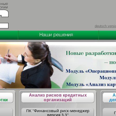
deutsch versi
Анализ рисков кредитных
А
отки
организаций
де
ПК "Финансовый риск-менеджер
версия 3.3"