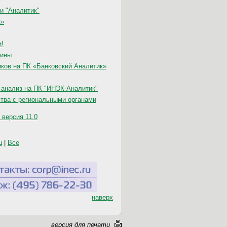
ии "Аналитик"
к»
и!
дины
ков на ПК «Банковский Аналитик»
анализ на ПК "ИНЭК-Аналитик"
тва с региональными органами
 версия 11.0
ц
|
Все
наверх
версия для печати