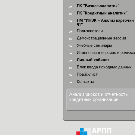
ПК "Бизнес-аналитик"
ПК "Кредитный аналитик"
ПМ "ИНЭК – Анализ карточки 
51"
Пользователи
Демонстрационные версии
Учебные семинары
Изменения в версиях и релиза
Личный кабинет
Блок ввода исходных данных
Прайс-лист
Контакты
Анализ рисков и отчетность
кредитных организаций