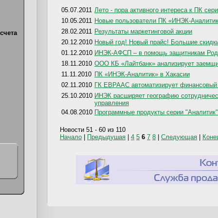
05.07.2011
Лето - пора активного интереса к ПК сер
10.05.2011
Новые пользователи ПК «ИНЭК-Аналити
28.02.2011
Результаты маркетинговой акции
счета
20.12.2010
Новый год! Новый прайс! Большие скидк
01.12.2010
ИНЭК-АФСП – в помощь защитникам Ро
18.11.2010
ООО КБ «Лайтбанк» анализирует заемщи
11.11.2010
ПК «ИНЭК-Аналитик» в Хакасии
х
02.11.2010
ГК ЕВРААС автоматизирует финансовый 
25.10.2010
ИНЭК расширяет географию сотрудничес
управления
04.08.2010
Программные продукты серии "Аналитик"
Новости 51 - 60 из 110
Начало
|
Предыдушая
|
4
5
6
7
8
|
Следующая
|
Коне