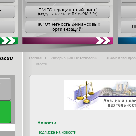
ПM "Операционный риск"
"
(модуль в составе ПК «ФРМ 3.3»)
ПK "Отчетность финансовых
П
организаций"
огии
Главная
Информационные технологии
Анализ и планиров
Новости
е
Новости
Подписка на новости