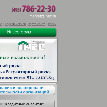
market@inec.ru
on
|
english version
|
карта сайта
|
поиск
нализ и планирование
ятельности организаций
ПК "Кредитный аналитик"