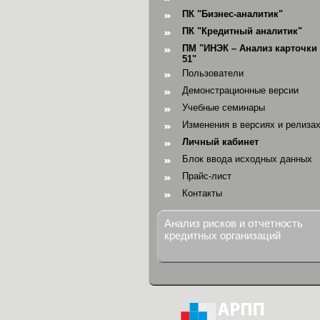
ПК "Бизнес-аналитик"
ПК "Кредитный аналитик"
ПМ "ИНЭК – Анализ карточки 
51"
Пользователи
Демонстрационные версии
Учебные семинары
Изменения в версиях и релиза
Личный кабинет
Блок ввода исходных данных
Прайс-лист
Контакты
Анализ рисков и отчетность
кредитных организаций