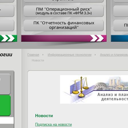
ПM "Операционный риск"
"
(модуль в составе ПК «ФРМ 3.3»)
ПK "Отчетность финансовых
П
организаций"
огии
Главная
Информационные технологии
Анализ и планиров
Новости
е
Новости
Подписка на новости