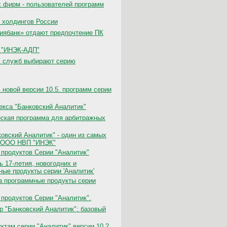
х фирм - пользователей программ
холдингов России
иябанк» отдают предпочтение ПК
К "ИНЭК-АДП"
х служб выбирают серию
новой версии 10.5. программ серии
екса "Банковский Аналитик"
еская программа для арбитражных
овский Аналитик" - один из самых
в ООО НВП "ИНЭК"
 продуктов Серии "Аналитик"
ь 17-летия, новогодних и
ые продукты серии 'Аналитик'
на программные продукты серии
продуктов Серии "Аналитик".
р "Банковский Аналитик": базовый
там серии "Аналитик" версии 10.2