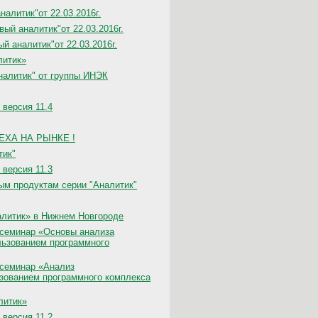
алитик"от 22.03.2016г.
ый аналитик"от 22.03.2016г.
й аналитик"от 22.03.2016г.
литик»
налитик" от группы ИНЭК
 версия 11.4
СПЕХА НА РЫНКЕ !
тик"
 версия 11.3
ым продуктам серии "Аналитик"
алитик» в Нижнем Новгороде
 семинар «Основы анализа
льзованием программного
 семинар «Анализ
зованием программного комплекса
литик»
 версия 11.2