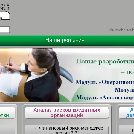
deutsch versi
Анализ рисков кредитных
А
отки
организаций
де
ПК "Финансовый риск-менеджер
версия 3.3"