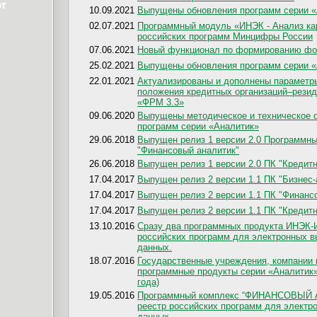
10.09.2021
Выпущены обновления программ серии «А
02.07.2021
Программный модуль «ИНЭК - Анализ кар
российских программ Минцифры России
07.06.2021
Новый функционал по формированию фо
25.02.2021
Выпущены обновления программ серии «А
22.01.2021
Актуализированы и дополнены параметр
положения кредитных организаций–рези
«ФРМ 3.3»
09.06.2020
Выпущены методическое и техническое о
программ серии «Аналитик»
29.06.2018
Выпущен релиз 1 версии 2.0 Программны
"Финансовый аналитик"
26.06.2018
Выпущен релиз 1 версии 2.0 ПК "Кредитны
17.04.2017
Выпущен релиз 2 версии 1.1 ПК "Бизнес-а
17.04.2017
Выпущен релиз 2 версии 1.1 ПК "Финансов
17.04.2017
Выпущен релиз 2 версии 1.1 ПК "Кредитны
13.10.2016
Сразу два программных продукта ИНЭК-
российских программ для электронных 
данных.
18.07.2016
Государственные учреждения, компании 
программные продукты серии «Аналитик» 
года)
19.05.2016
Программный комплекс “ФИНАНСОВЫЙ 
реестр российских программ для электр
данных.