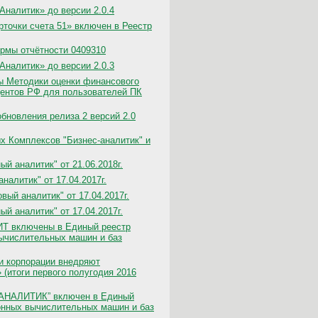
налитик» до версии 2.0.4
точки счета 51» включен в Реестр
рмы отчётности 0409310
налитик» до версии 2.0.3
ы Методики оценки финансового
дентов РФ для пользователей ПК
бновления релиза 2 версий 2.0
х Комплексов "Бизнес-аналитик" и
й аналитик" от 21.06.2018г.
налитик" от 17.04.2017г.
ый аналитик" от 17.04.2017г.
й аналитик" от 17.04.2017г.
ИТ включены в Единый реестр
вычислительных машин и баз
и корпорации внедряют
(итоги первого полугодия 2016
АНАЛИТИК” включен в Единый
онных вычислительных машин и баз