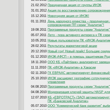
21.02.2012
Праздничная акция от группы ИНЭК
31.01.2012
Акция по восстановлению сопровождения
15.12.2011
Новогодняя акция от ИНЭК!
01.11.2011
День народного единства – праздничная
сопровождения ПП серии "Аналитик"!
19.08.2011
Программные продукты серии "Аналитик"
05.07.2011
Лето - пора активного интереса к ПК сер
10.05.2011
Новые пользователи ПК «ИНЭК-Аналити
28.02.2011
Результаты маркетинговой акции
20.12.2010
Новый год! Новый прайс! Большие скидк
01.12.2010
ИНЭК-АФСП – в помощь защитникам Ро
18.11.2010
ООО КБ «Лайтбанк» анализирует заемщи
11.11.2010
ПК «ИНЭК-Аналитик» в Хакасии
02.11.2010
ГК ЕВРААС автоматизирует финансовый 
25.10.2010
ИНЭК расширяет географию сотрудничес
управления
04.08.2010
Программные продукты серии "Аналитик"
04.08.2010
Модернизация ключей защиты HASP для 
12.07.2010
КБ «ЕВРОТРАСТ» (ЗАО) автоматизирует 
ПК «Банковский Аналитик»
05.07.2010
ООО "Коммерческий банк развития" выби