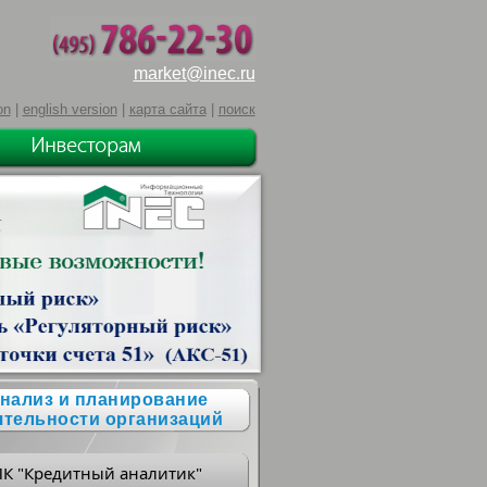
market@inec.ru
on
|
english version
|
карта сайта
|
поиск
нализ и планирование
ятельности организаций
ПК "Кредитный аналитик"