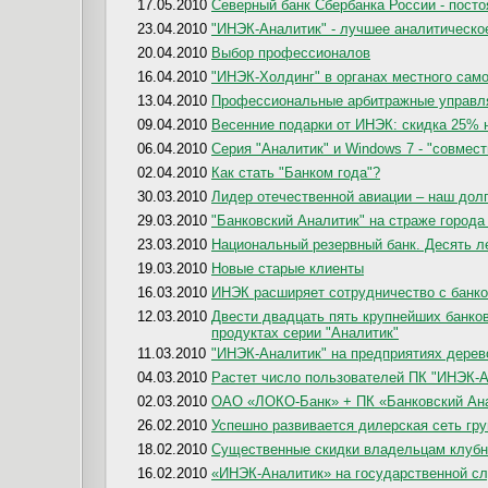
17.05.2010
Северный банк Сбербанка России - пос
23.04.2010
"ИНЭК-Аналитик" - лучшее аналитическо
20.04.2010
Выбор профессионалов
16.04.2010
"ИНЭК-Холдинг" в органах местного са
13.04.2010
Профессиональные арбитражные управл
09.04.2010
Весенние подарки от ИНЭК: скидка 25% 
06.04.2010
Серия "Аналитик" и Windows 7 - "совмес
02.04.2010
Как стать "Банком года"?
30.03.2010
Лидер отечественной авиации – наш дол
29.03.2010
"Банковский Аналитик" на страже города
23.03.2010
Национальный резервный банк. Десять л
19.03.2010
Новые старые клиенты
16.03.2010
ИНЭК расширяет сотрудничество с банко
12.03.2010
Двести двадцать пять крупнейших банко
продуктах серии "Аналитик"
11.03.2010
"ИНЭК-Аналитик" на предприятиях дере
04.03.2010
Растет число пользователей ПК "ИНЭК-А
02.03.2010
ОАО «ЛОКО-Банк» + ПК «Банковский Ан
26.02.2010
Успешно развивается дилерская сеть гр
18.02.2010
Существенные скидки владельцам клубны
16.02.2010
«ИНЭК-Аналитик» на государственной с