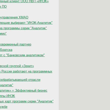
тоянный клиент ООО НВП «ИНЭК»
е ПО
моуправления ХМАО
яющие выбирают "ИНЭК-Аналитик"
на программы серии "Аналитик"
тимо"
говременный партнер
 Братска
ет с "Банковским аналитиком"
вской группой «Зенит»
в России работают на программных
вообрабатывающей отрасли
налитик"
алитик» = Эффективный бизнес
уппы ИНЭК
х карт программ серии "Аналитик"
лужбе