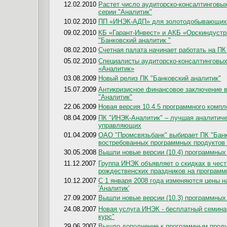
12.02.2010
Растет число аудиторско-консалтинговы
серии "Аналитик"
10.02.2010
ПП «ИНЭК-АДП» для золотодобывающих 
09.02.2010
КБ «Гарант-Инвест» и АКБ «Орскиндустр
"Банковский аналитик "
08.02.2010
Счетная палата начинает работать на П
05.02.2010
Специалисты аудиторско-консалтинговы
«Аналитик»
03.08.2009
Новый релиз ПК "Банковский аналитик"
15.07.2009
Антикризисное финансовое заключение в 
"Аналитик"
22.06.2009
Новая версия 10.4.5 программного компл
08.04.2009
ПК "ИНЭК-Аналитик" – лучшая аналитич
управляющих
01.04.2009
ОАО "Промсвязьбанк" выбирает ПК "Банк
востребованных программных продукто
30.05.2008
Вышли новые версии (10.4) программных
11.12.2007
Группа ИНЭК объявляет о скидках в чест
рождественских праздников на программн
10.12.2007
С 1 января 2008 года изменяются цены 
'Аналитик'
27.09.2007
Вышли новые версии (10.3) программных 
24.08.2007
Новая услуга ИНЭК - бесплатный семина
курс"
29.06.2007
Вышло дополнение к программным продук