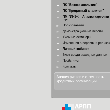
ПК "Бизнес-аналитик"
ПК "Кредитный аналитик"
ПМ "ИНЭК – Анализ карточки 
51"
Пользователи
Демонстрационные версии
Учебные семинары
Изменения в версиях и релиза
Личный кабинет
Блок ввода исходных данных
Прайс-лист
Контакты
Анализ рисков и отчетность
кредитных организаций