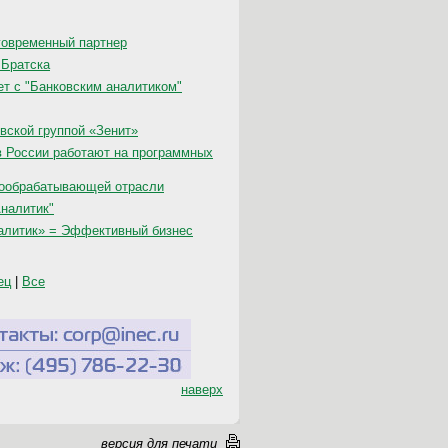
говременный партнер
 Братска
ет с "Банковским аналитиком"
вской группой «Зенит»
в России работают на программных
вообрабатывающей отрасли
налитик"
алитик» = Эффективный бизнес
ец
|
Все
наверх
версия для печати