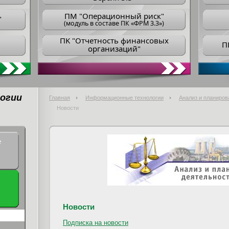
ПM "Операционный риск"
"
(модуль в составе ПК «ФРМ 3.3»)
ПK "Отчетность финансовых
П
организаций"
огии
Главная
Информационные технологии
Анализ и планиров
Новости
е
Новости
Подписка на новости