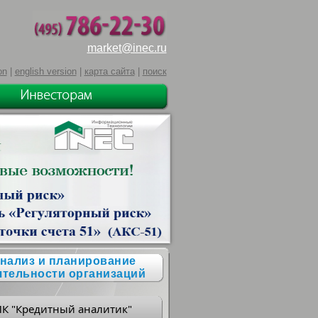
market@inec.ru
on
|
english version
|
карта сайта
|
поиск
нализ и планирование
ятельности организаций
ПК "Кредитный аналитик"