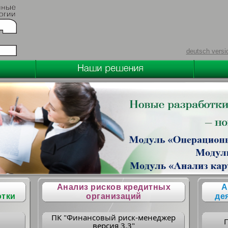
deutsch versi
Анализ рисков кредитных
А
отки
организаций
де
ПК "Финансовый риск-менеджер
версия 3.3"