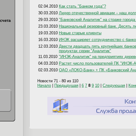
02.04.2010
Как стать "Банком года"?
30.03.2010
Лидер отечественной авиации – наш дол
29.03.2010
"Банковский Аналитик" на страже города
счета
23.03.2010
Национальный резервный банк. Десять л
19.03.2010
Новые старые клиенты
16.03.2010
ИНЭК расширяет сотрудничество с банко
12.03.2010
Двести двадцать пять крупнейших банко
продуктах серии "Аналитик"
х
11.03.2010
"ИНЭК-Аналитик" на предприятиях дере
04.03.2010
Растет число пользователей ПК "ИНЭК-А
02.03.2010
ОАО «ЛОКО-Банк» + ПК «Банковский Ан
Новости 71 - 80 из 110
Начало
|
Предыдушая
|
6
7
8
9
10
|
Следующая
|
Кон