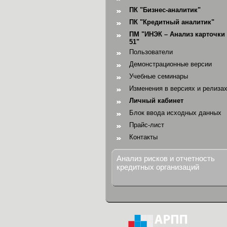
ПК "Бизнес-аналитик"
ПК "Кредитный аналитик"
ПМ "ИНЭК – Анализ карточки 
51"
Пользователи
Демонстрационные версии
Учебные семинары
Изменения в версиях и релиза
Личный кабинет
Блок ввода исходных данных
Прайс-лист
Контакты
Анализ рисков и отчетность
кредитных организаций