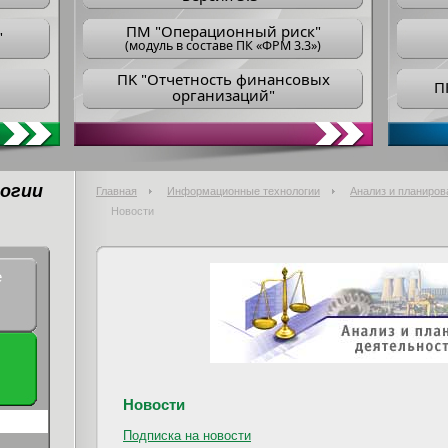
ПM "Операционный риск"
"
(модуль в составе ПК «ФРМ 3.3»)
ПK "Отчетность финансовых
П
организаций"
огии
Главная
Информационные технологии
Анализ и планиров
Новости
е
Новости
Подписка на новости