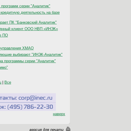
программ серии "Аналитик"
кредитную деятельность на базе
рает ПК "Банковский Аналитик"
тоянный клиент ООО НВП «ИНЭК»
е ПО
моуправления ХМАО
яющие выбирают "ИНЭК-Аналитик"
на программы серии "Аналитик"
тимо"
ц
|
Все
наверх
версия для печати