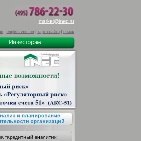
market@inec.ru
on
|
english version
|
карта сайта
|
поиск
нализ и планирование
ятельности организаций
ПК "Кредитный аналитик"