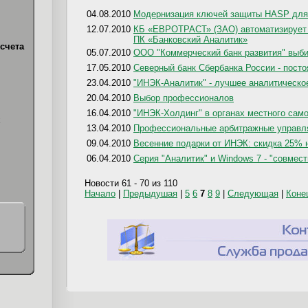
04.08.2010
Модернизация ключей защиты HASP для 
12.07.2010
КБ «ЕВРОТРАСТ» (ЗАО) автоматизирует 
ПК «Банковский Аналитик»
счета
05.07.2010
ООО "Коммерческий банк развития" выби
17.05.2010
Северный банк Сбербанка России - пос
23.04.2010
"ИНЭК-Аналитик" - лучшее аналитическо
20.04.2010
Выбор профессионалов
16.04.2010
"ИНЭК-Холдинг" в органах местного са
х
13.04.2010
Профессиональные арбитражные управл
09.04.2010
Весенние подарки от ИНЭК: скидка 25% 
06.04.2010
Серия "Аналитик" и Windows 7 - "совмес
Новости 61 - 70 из 110
Начало
|
Предыдушая
|
5
6
7
8
9
|
Следующая
|
Коне