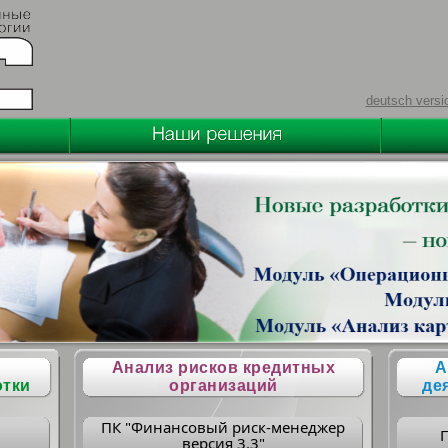
deutsch versi
Анализ рисков кредитных
А
отки
организаций
де
ПК "Финансовый риск-менеджер
версия 3.3"