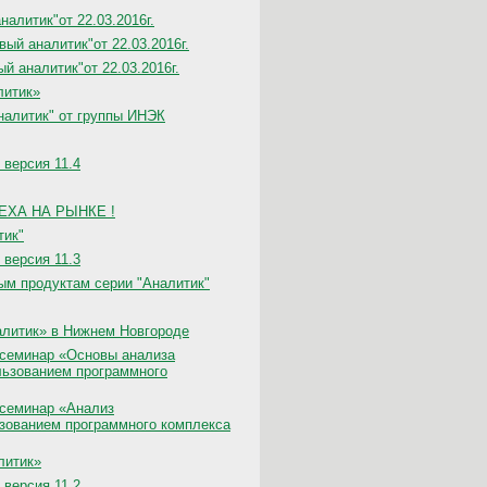
алитик"от 22.03.2016г.
ый аналитик"от 22.03.2016г.
й аналитик"от 22.03.2016г.
литик»
налитик" от группы ИНЭК
 версия 11.4
СПЕХА НА РЫНКЕ !
тик"
 версия 11.3
ым продуктам серии "Аналитик"
алитик» в Нижнем Новгороде
 семинар «Основы анализа
льзованием программного
 семинар «Анализ
зованием программного комплекса
литик»
 версия 11.2