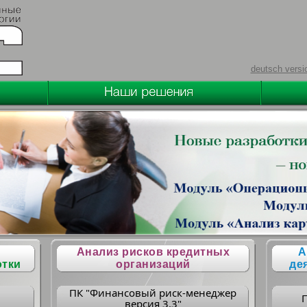
deutsch versi
Анализ рисков кредитных
А
отки
организаций
де
ПК "Финансовый риск-менеджер
версия 3.3"