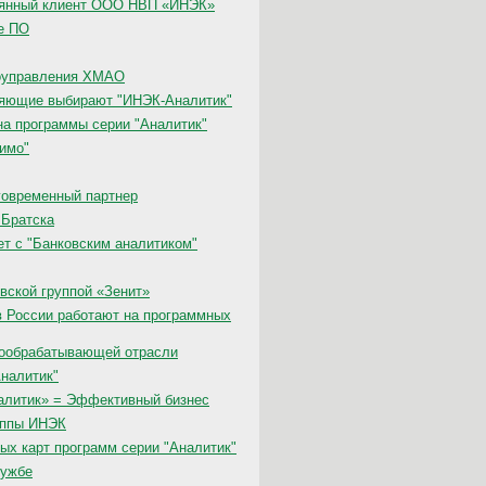
тоянный клиент ООО НВП «ИНЭК»
е ПО
моуправления ХМАО
яющие выбирают "ИНЭК-Аналитик"
на программы серии "Аналитик"
тимо"
говременный партнер
 Братска
ет с "Банковским аналитиком"
вской группой «Зенит»
в России работают на программных
вообрабатывающей отрасли
налитик"
алитик» = Эффективный бизнес
уппы ИНЭК
х карт программ серии "Аналитик"
лужбе