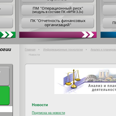
ПM "Операционный риск"
"
(модуль в составе ПК «ФРМ 3.3»)
ПK "Отчетность финансовых
П
организаций"
огии
Главная
Информационные технологии
Анализ и планиров
Новости
е
Новости
Подписка на новости