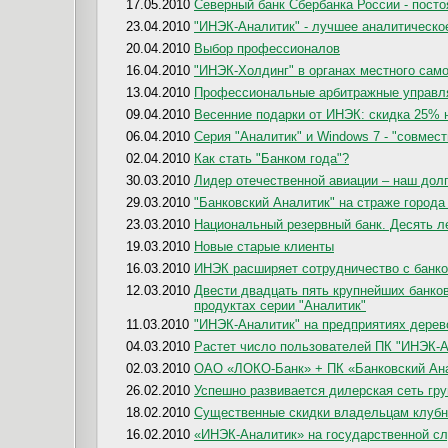
17.05.2010
Северный банк Сбербанка России - пос
23.04.2010
"ИНЭК-Аналитик" - лучшее аналитическо
20.04.2010
Выбор профессионалов
16.04.2010
"ИНЭК-Холдинг" в органах местного са
13.04.2010
Профессиональные арбитражные управл
09.04.2010
Весенние подарки от ИНЭК: скидка 25% 
06.04.2010
Серия "Аналитик" и Windows 7 - "совмес
02.04.2010
Как стать "Банком года"?
30.03.2010
Лидер отечественной авиации – наш дол
29.03.2010
"Банковский Аналитик" на страже города
23.03.2010
Национальный резервный банк. Десять л
19.03.2010
Новые старые клиенты
16.03.2010
ИНЭК расширяет сотрудничество с банко
12.03.2010
Двести двадцать пять крупнейших банко
продуктах серии "Аналитик"
11.03.2010
"ИНЭК-Аналитик" на предприятиях дере
04.03.2010
Растет число пользователей ПК "ИНЭК-А
02.03.2010
ОАО «ЛОКО-Банк» + ПК «Банковский Ан
26.02.2010
Успешно развивается дилерская сеть гр
18.02.2010
Существенные скидки владельцам клубны
16.02.2010
«ИНЭК-Аналитик» на государственной с