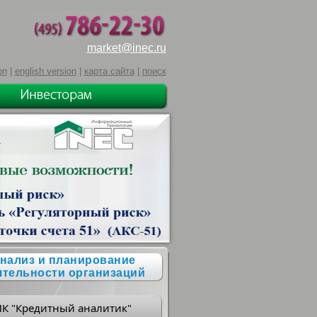
market@inec.ru
on
|
english version
|
карта сайта
|
поиск
нализ и планирование
ятельности организаций
ПК "Кредитный аналитик"