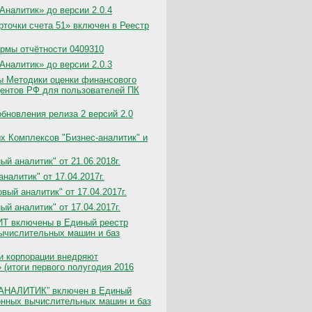
налитик» до версии 2.0.4
точки счета 51» включен в Реестр
рмы отчётности 0409310
налитик» до версии 2.0.3
ы Методики оценки финансового
дентов РФ для пользователей ПК
бновления релиза 2 версий 2.0
х Комплексов "Бизнес-аналитик" и
й аналитик" от 21.06.2018г.
налитик" от 17.04.2017г.
ый аналитик" от 17.04.2017г.
й аналитик" от 17.04.2017г.
ИТ включены в Единый реестр
вычислительных машин и баз
и корпорации внедряют
(итоги первого полугодия 2016
АНАЛИТИК” включен в Единый
онных вычислительных машин и баз