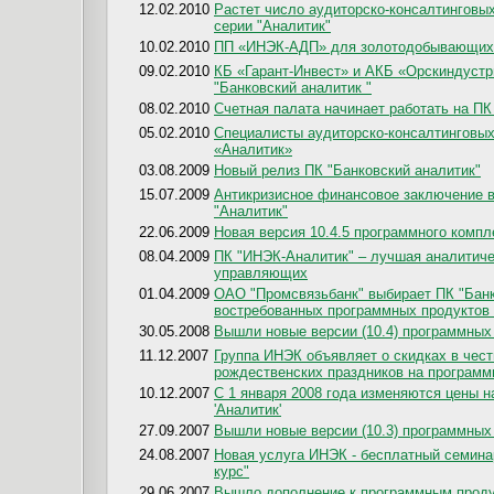
12.02.2010
Растет число аудиторско-консалтинговы
серии "Аналитик"
10.02.2010
ПП «ИНЭК-АДП» для золотодобывающих 
09.02.2010
КБ «Гарант-Инвест» и АКБ «Орскиндустр
"Банковский аналитик "
08.02.2010
Счетная палата начинает работать на П
05.02.2010
Специалисты аудиторско-консалтинговы
«Аналитик»
03.08.2009
Новый релиз ПК "Банковский аналитик"
15.07.2009
Антикризисное финансовое заключение в 
"Аналитик"
22.06.2009
Новая версия 10.4.5 программного компл
08.04.2009
ПК "ИНЭК-Аналитик" – лучшая аналитич
управляющих
01.04.2009
ОАО "Промсвязьбанк" выбирает ПК "Банк
востребованных программных продукто
30.05.2008
Вышли новые версии (10.4) программных
11.12.2007
Группа ИНЭК объявляет о скидках в чест
рождественских праздников на программн
10.12.2007
С 1 января 2008 года изменяются цены 
'Аналитик'
27.09.2007
Вышли новые версии (10.3) программных 
24.08.2007
Новая услуга ИНЭК - бесплатный семина
курс"
29.06.2007
Вышло дополнение к программным продук