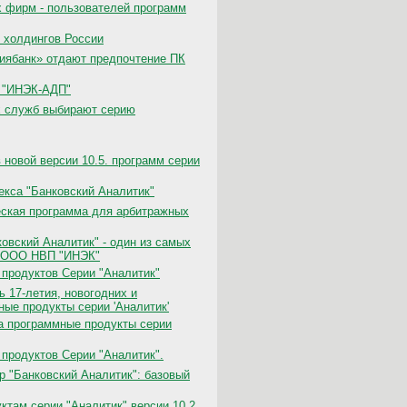
х фирм - пользователей программ
холдингов России
иябанк» отдают предпочтение ПК
К "ИНЭК-АДП"
х служб выбирают серию
новой версии 10.5. программ серии
екса "Банковский Аналитик"
еская программа для арбитражных
овский Аналитик" - один из самых
в ООО НВП "ИНЭК"
 продуктов Серии "Аналитик"
ь 17-летия, новогодних и
ые продукты серии 'Аналитик'
на программные продукты серии
продуктов Серии "Аналитик".
р "Банковский Аналитик": базовый
там серии "Аналитик" версии 10.2