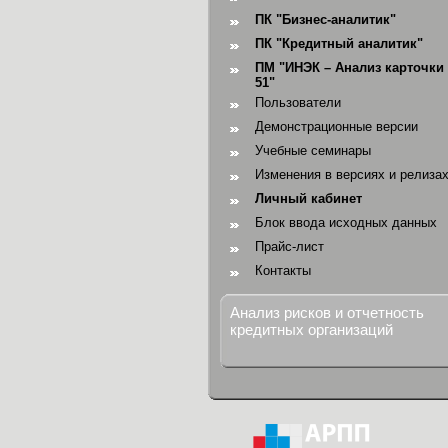
ПК "Бизнес-аналитик"
ПК "Кредитный аналитик"
ПМ "ИНЭК – Анализ карточки 
51"
Пользователи
Демонстрационные версии
Учебные семинары
Изменения в версиях и релиза
Личный кабинет
Блок ввода исходных данных
Прайс-лист
Контакты
Анализ рисков и отчетность
кредитных организаций