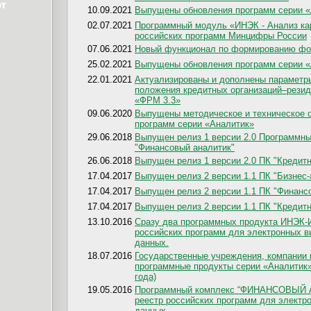
10.09.2021
Выпущены обновления программ серии «А
02.07.2021
Программный модуль «ИНЭК - Анализ кар
российских программ Минцифры России
07.06.2021
Новый функционал по формированию фо
25.02.2021
Выпущены обновления программ серии «А
22.01.2021
Актуализированы и дополнены параметр
положения кредитных организаций–рези
«ФРМ 3.3»
09.06.2020
Выпущены методическое и техническое о
программ серии «Аналитик»
29.06.2018
Выпущен релиз 1 версии 2.0 Программны
"Финансовый аналитик"
26.06.2018
Выпущен релиз 1 версии 2.0 ПК "Кредитны
17.04.2017
Выпущен релиз 2 версии 1.1 ПК "Бизнес-а
17.04.2017
Выпущен релиз 2 версии 1.1 ПК "Финансов
17.04.2017
Выпущен релиз 2 версии 1.1 ПК "Кредитны
13.10.2016
Сразу два программных продукта ИНЭК-
российских программ для электронных 
данных.
18.07.2016
Государственные учреждения, компании 
программные продукты серии «Аналитик» 
года)
19.05.2016
Программный комплекс “ФИНАНСОВЫЙ 
реестр российских программ для электр
данных.