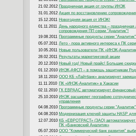
21.02.2012
Праздничная акция от группы ИНЭК
31.01.2012
Акция по восстановлению сопровождения
15.12.2011
Новогодняя акция от ИНЭК!
01.11.2011
День народного единства – праздничная
сопровождения ПП серии "Аналитик"!
19.08.2011
Программные продукты серии "Аналитик"
05.07.2011
Лето - пора активного интереса к ПК сер
10.05.2011
Новые пользователи ПК «ИНЭК-Аналити
28.02.2011
Результаты маркетинговой акции
20.12.2010
Новый год! Новый прайс! Большие скидк
01.12.2010
ИНЭК-АФСП – в помощь защитникам Ро
18.11.2010
ООО КБ «Лайтбанк» анализирует заемщи
11.11.2010
ПК «ИНЭК-Аналитик» в Хакасии
02.11.2010
ГК ЕВРААС автоматизирует финансовый 
25.10.2010
ИНЭК расширяет географию сотрудничес
управления
04.08.2010
Программные продукты серии "Аналитик"
04.08.2010
Модернизация ключей защиты HASP для 
12.07.2010
КБ «ЕВРОТРАСТ» (ЗАО) автоматизирует 
ПК «Банковский Аналитик»
05.07.2010
ООО "Коммерческий банк развития" выби