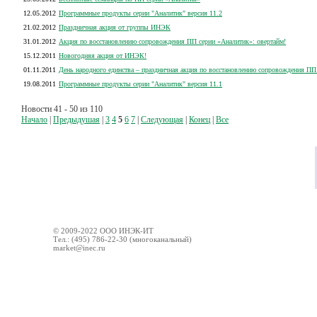
12.05.2012
Программные продукты серии "Аналитик" версия 11.2
21.02.2012
Праздничная акция от группы ИНЭК
31.01.2012
Акция по восстановлению сопровождения ПП серии «Аналитик»: овертайм!
15.12.2011
Новогодняя акция от ИНЭК!
01.11.2011
День народного единства – праздничная акция по восстановлению сопровождения ПП
19.08.2011
Программные продукты серии "Аналитик" версия 11.1
Новости 41 - 50 из 110
Начало
|
Предыдушая
|
3
4
5
6
7
|
Следующая
|
Конец
|
Все
© 2009-2022 ООО ИНЭК-ИТ
Тел.: (495) 786-22-30 (многоканальный)
market@inec.ru