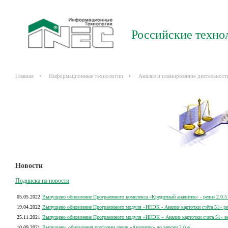
Российские техно
Главная
Информационные технологии
Анализ и планирование деятельност
Новости
Подписка на новости
05.05.2022
Выпущено обновление Программного комплекса «Кредитный аналитик» - релиз 2.0.5 
19.04.2022
Выпущено обновление Программного модуля «ИНЭК - Анализ карточки счёта 51» рел
25.11.2021
Выпущено обновление Программного модуля «ИНЭК – Анализ карточки счета 51» вер
10.09.2021
Выпущены обновления программ серии «Аналитик» до версии 2.0.4