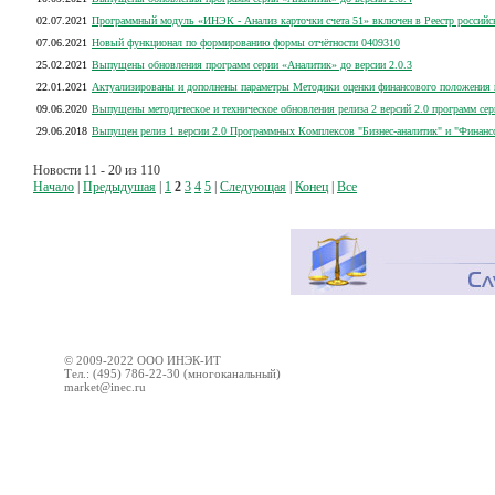
02.07.2021
Программный модуль «ИНЭК - Анализ карточки счета 51» включен в Реестр россий
07.06.2021
Новый функционал по формированию формы отчётности 0409310
25.02.2021
Выпущены обновления программ серии «Аналитик» до версии 2.0.3
22.01.2021
Актуализированы и дополнены параметры Методики оценки финансового положения 
09.06.2020
Выпущены методическое и техническое обновления релиза 2 версий 2.0 программ се
29.06.2018
Выпущен релиз 1 версии 2.0 Программных Комплексов "Бизнес-аналитик" и "Финанс
Новости 11 - 20 из 110
Начало
|
Предыдушая
|
1
2
3
4
5
|
Следующая
|
Конец
|
Все
© 2009-2022 ООО ИНЭК-ИТ
Тел.: (495) 786-22-30 (многоканальный)
market@inec.ru