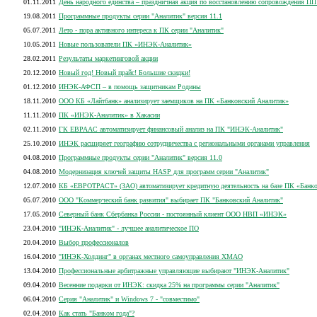
01.11.2011
День народного единства – праздничная акция по восстановлению сопровождения ПП
19.08.2011
Программные продукты серии "Аналитик" версия 11.1
05.07.2011
Лето - пора активного интереса к ПК серии "Аналитик"
10.05.2011
Новые пользователи ПК «ИНЭК-Аналитик»
28.02.2011
Результаты маркетинговой акции
20.12.2010
Новый год! Новый прайс! Большие скидки!
01.12.2010
ИНЭК-АФСП – в помощь защитникам Родины
18.11.2010
ООО КБ «Лайтбанк» анализирует заемщиков на ПК «Банковский Аналитик»
11.11.2010
ПК «ИНЭК-Аналитик» в Хакасии
02.11.2010
ГК ЕВРААС автоматизирует финансовый анализ на ПК "ИНЭК-Аналитик"
25.10.2010
ИНЭК расширяет географию сотрудничества с региональными органами управления
04.08.2010
Программные продукты серии "Аналитик" версия 11.0
04.08.2010
Модернизация ключей защиты HASP для программ серии "Аналитик"
12.07.2010
КБ «ЕВРОТРАСТ» (ЗАО) автоматизирует кредитную деятельность на базе ПК «Банк
05.07.2010
ООО "Коммерческий банк развития" выбирает ПК "Банковский Аналитик"
17.05.2010
Северный банк Сбербанка России - постоянный клиент ООО НВП «ИНЭК»
23.04.2010
"ИНЭК-Аналитик" - лучшее аналитическое ПО
20.04.2010
Выбор профессионалов
16.04.2010
"ИНЭК-Холдинг" в органах местного самоуправления ХМАО
13.04.2010
Профессиональные арбитражные управляющие выбирают "ИНЭК-Аналитик"
09.04.2010
Весенние подарки от ИНЭК: скидка 25% на программы серии "Аналитик"
06.04.2010
Серия "Аналитик" и Windows 7 - "совместимо"
02.04.2010
Как стать "Банком года"?