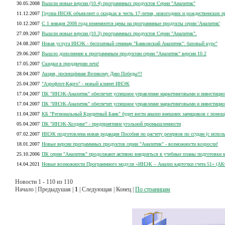
30.05.2008
Вышли новые версии (10.4) программных продуктов Серии "Аналитик"
11.12.2007
Группа ИНЭК объявляет о скидках в честь 17-летия, новогодних и рождественских п
10.12.2007
С 1 января 2008 года изменяются цены на программные продукты серии 'Аналитик'
27.09.2007
Вышли новые версии (10.3) программных продуктов Серии "Аналитик".
24.08.2007
Новая услуга ИНЭК - бесплатный семинар "Банковский Аналитик": базовый курс"
29.06.2007
Вышло дополнение к программным продуктам серии "Аналитик" версии 10.2
17.05.2007
Скидки в преддверии лета!
28.04.2007
Акция, посвящённая Великому Дню Победы!!!
25.04.2007
"Аэрофлот-Карго" - новый клиент ИНЭК
17.04.2007
ПК "ИНЭК-Аналитик" обеспечит успешное управление маркетинговыми и инвестици
17.04.2007
ПК "ИНЭК-Аналитик" обеспечит успешное управление маркетинговыми и инвестици
11.04.2007
КБ "Региональный Кредитный Банк" будет вести анализ внешних заемщиков с помо
05.04.2007
ПК "ИНЭК-Холдинг" - предприятиям угольной промышленности
07.02.2007
ИНЭК подготовлена новая редакция Пособия по расчету резервов по ссудам (с испо
18.01.2007
Новые версии программных продуктов серии "Аналитик" - возможности возросли!
25.10.2006
ПК серии "Аналитик" продолжают активно внедряться в учебные планы подготовки 
14.04.2021
Новые возможности Программного модуля «ИНЭК – Анализ карточки счета 51» (АК
Новости 1 - 110 из 110
Начало | Предыдушая |
1
| Следующая | Конец |
По страницам