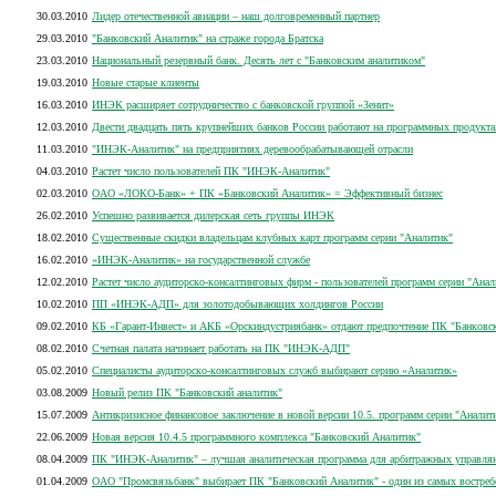
30.03.2010
Лидер отечественной авиации – наш долговременный партнер
29.03.2010
"Банковский Аналитик" на страже города Братска
23.03.2010
Национальный резервный банк. Десять лет с "Банковским аналитиком"
19.03.2010
Новые старые клиенты
16.03.2010
ИНЭК расширяет сотрудничество с банковской группой «Зенит»
12.03.2010
Двести двадцать пять крупнейших банков России работают на программных продукта
11.03.2010
"ИНЭК-Аналитик" на предприятиях деревообрабатывающей отрасли
04.03.2010
Растет число пользователей ПК "ИНЭК-Аналитик"
02.03.2010
ОАО «ЛОКО-Банк» + ПК «Банковский Аналитик» = Эффективный бизнес
26.02.2010
Успешно развивается дилерская сеть группы ИНЭК
18.02.2010
Существенные скидки владельцам клубных карт программ серии "Аналитик"
16.02.2010
«ИНЭК-Аналитик» на государственной службе
12.02.2010
Растет число аудиторско-консалтинговых фирм - пользователей программ серии "Анал
10.02.2010
ПП «ИНЭК-АДП» для золотодобывающих холдингов России
09.02.2010
КБ «Гарант-Инвест» и АКБ «Орскиндустриябанк» отдают предпочтение ПК "Банковск
08.02.2010
Счетная палата начинает работать на ПК "ИНЭК-АДП"
05.02.2010
Специалисты аудиторско-консалтинговых служб выбирают серию «Аналитик»
03.08.2009
Новый релиз ПК "Банковский аналитик"
15.07.2009
Антикризисное финансовое заключение в новой версии 10.5. программ серии "Аналит
22.06.2009
Новая версия 10.4.5 программного комплекса "Банковский Аналитик"
08.04.2009
ПК "ИНЭК-Аналитик" – лучшая аналитическая программа для арбитражных управл
01.04.2009
ОАО "Промсвязьбанк" выбирает ПК "Банковский Аналитик" - один из самых вост