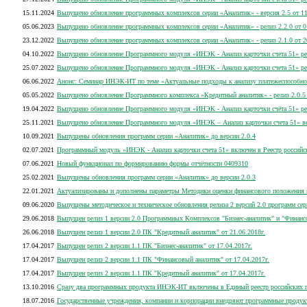
15.11.2024
Выпущено обновление программных комплексов серии «Аналитик» - версия 2.5 от 11
05.06.2023
Выпущено обновление программных комплексов серии «Аналитик» - релиз 2.2.0 от 0
23.12.2022
Выпущено обновление программных комплексов серии «Аналитик» - релиз 2.1.0 от 2
04.10.2022
Выпущено обновление Программного модуля «ИНЭК - Анализ карточки счета 51» рел
25.07.2022
Выпущено обновление Программного модуля «ИНЭК - Анализ карточки счета 51» ре
06.06.2022
Анонс: Семинар ИНЭК-ИТ по теме «Актуальные подходы к анализу платежеспособно
05.05.2022
Выпущено обновление Программного комплекса «Кредитный аналитик» - релиз 2.0.5 
19.04.2022
Выпущено обновление Программного модуля «ИНЭК - Анализ карточки счёта 51» рел
25.11.2021
Выпущено обновление Программного модуля «ИНЭК – Анализ карточки счета 51» вер
10.09.2021
Выпущены обновления программ серии «Аналитик» до версии 2.0.4
02.07.2021
Программный модуль «ИНЭК - Анализ карточки счета 51» включен в Реестр россий
07.06.2021
Новый функционал по формированию формы отчётности 0409310
25.02.2021
Выпущены обновления программ серии «Аналитик» до версии 2.0.3
22.01.2021
Актуализированы и дополнены параметры Методики оценки финансового положения 
09.06.2020
Выпущены методическое и техническое обновления релиза 2 версий 2.0 программ се
29.06.2018
Выпущен релиз 1 версии 2.0 Программных Комплексов "Бизнес-аналитик" и "Финанс
26.06.2018
Выпущен релиз 1 версии 2.0 ПК "Кредитный аналитик" от 21.06.2018г.
17.04.2017
Выпущен релиз 2 версии 1.1 ПК "Бизнес-аналитик" от 17.04.2017г.
17.04.2017
Выпущен релиз 2 версии 1.1 ПК "Финансовый аналитик" от 17.04.2017г.
17.04.2017
Выпущен релиз 2 версии 1.1 ПК "Кредитный аналитик" от 17.04.2017г.
13.10.2016
Сразу два программных продукта ИНЭК-ИТ включены в Единый реестр российских п
18.07.2016
Государственные учреждения, компании и корпорации внедряют программные продукт