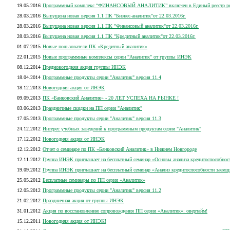
19.05.2016
Программный комплекс “ФИНАНСОВЫЙ АНАЛИТИК” включен в Единый реестр росси
28.03.2016
Выпущена новая версия 1.1 ПК "Бизнес-аналитик"от 22.03.2016г.
28.03.2016
Выпущена новая версия 1.1 ПК "Финансовый аналитик"от 22.03.2016г.
28.03.2016
Выпущена новая версия 1.1 ПК "Кредитный аналитик"от 22.03.2016г.
01.07.2015
Новые пользователи ПК «Кредитный аналитик»
22.01.2015
Новые программные комплексы серии "Аналитик" от группы ИНЭК
08.12.2014
Предновогодняя акция группы ИНЭК
18.04.2014
Программные продукты серии "Аналитик" версия 11.4
18.12.2013
Новогодняя акция от ИНЭК
09.09.2013
ПК «Банковский Аналитик» - 20 ЛЕТ УСПЕХА НА РЫНКЕ !
03.06.2013
Праздничные скидки на ПП серии "Аналитик"
17.05.2013
Программные продукты серии "Аналитик" версия 11.3
24.12.2012
Интерес учебных заведений к программным продуктам серии "Аналитик"
17.12.2012
Новогодняя акция от ИНЭК
12.12.2012
Отчет о семинаре по ПК «Банковский Аналитик» в Нижнем Новгороде
12.11.2012
Группа ИНЭК приглашает на бесплатный семинар «Основы анализа кредитоспособнос
19.09.2012
Группа ИНЭК приглашает на бесплатный семинар «Анализ кредитоспособности заемщ
25.05.2012
Бесплатные семинары по ПП серии «Аналитик»
12.05.2012
Программные продукты серии "Аналитик" версия 11.2
21.02.2012
Праздничная акция от группы ИНЭК
31.01.2012
Акция по восстановлению сопровождения ПП серии «Аналитик»: овертайм!
15.12.2011
Новогодняя акция от ИНЭК!