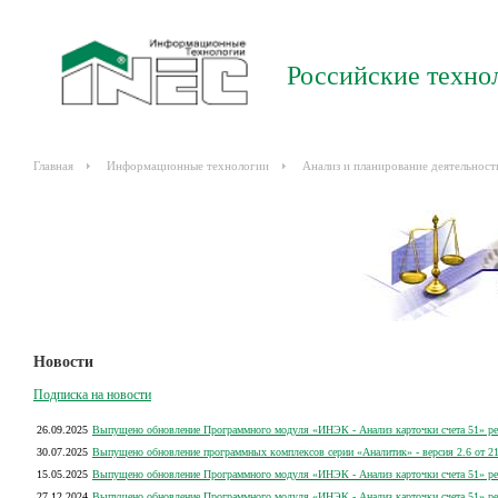
Российские техно
Главная
Информационные технологии
Анализ и планирование деятельност
Новости
Подписка на новости
26.09.2025
Выпущено обновление Программного модуля «ИНЭК - Анализ карточки счета 51» рел
30.07.2025
Выпущено обновление программных комплексов серии «Аналитик» - версия 2.6 от 21
15.05.2025
Выпущено обновление Программного модуля «ИНЭК - Анализ карточки счета 51» рел
27.12.2024
Выпущено обновление Программного модуля «ИНЭК - Анализ карточки счета 51» рел