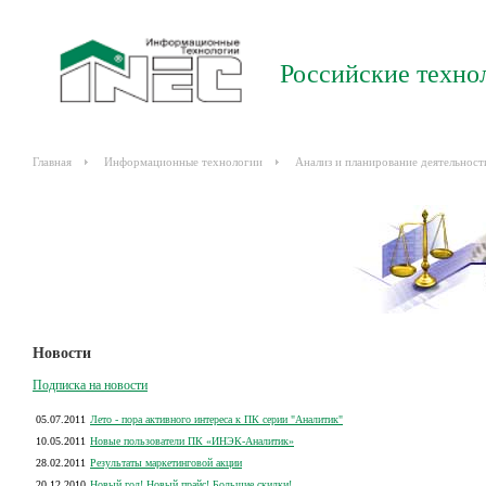
Российские техно
Главная
Информационные технологии
Анализ и планирование деятельност
Новости
Подписка на новости
05.07.2011
Лето - пора активного интереса к ПК серии "Аналитик"
10.05.2011
Новые пользователи ПК «ИНЭК-Аналитик»
28.02.2011
Результаты маркетинговой акции
20.12.2010
Новый год! Новый прайс! Большие скидки!