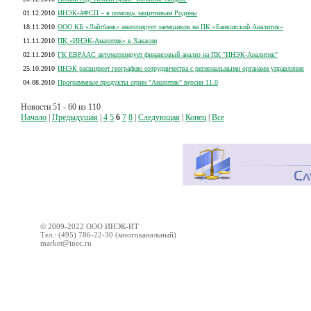
01.12.2010
ИНЭК-АФСП – в помощь защитникам Родины
18.11.2010
ООО КБ «Лайтбанк» анализирует заемщиков на ПК «Банковский Аналитик»
11.11.2010
ПК «ИНЭК-Аналитик» в Хакасии
02.11.2010
ГК ЕВРААС автоматизирует финансовый анализ на ПК "ИНЭК-Аналитик"
25.10.2010
ИНЭК расширяет географию сотрудничества с региональными органами управления
04.08.2010
Программные продукты серии "Аналитик" версия 11.0
Новости 51 - 60 из 110
Начало
|
Предыдушая
|
4
5
6
7
8
|
Следующая
|
Конец
|
Все
© 2009-2022 ООО ИНЭК-ИТ
Тел.: (495) 786-22-30 (многоканальный)
market@inec.ru