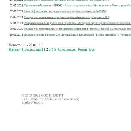
02.07.2021
Программный модуль «ИНЭК - Анализ карточки счета 51» включен в Реестр россий
07.06.2021
Новый функционал по формированию формы отчётности 0409310
25.02.2021
Выпущены обновления программ серии «Аналитик» до версии 2.0.3
22.01.2021
Актуализированы и дополнены параметры Методики оценки финансового положения 
09.06.2020
Выпущены методическое и техническое обновления релиза 2 версий 2.0 программ се
29.06.2018
Выпущен релиз 1 версии 2.0 Программных Комплексов "Бизнес-аналитик" и "Финанс
Новости 11 - 20 из 110
Начало
|
Предыдушая
|
1
2
3
4
5
|
Следующая
|
Конец
|
Все
© 2009-2022 ООО ИНЭК-ИТ
Тел.: (495) 786-22-30 (многоканальный)
market@inec.ru