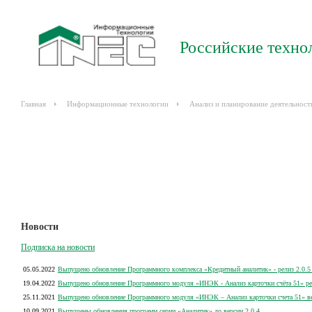
Российские техно
Главная
Информационные технологии
Анализ и планирование деятельност
Новости
Подписка на новости
05.05.2022
Выпущено обновление Программного комплекса «Кредитный аналитик» - релиз 2.0.5 
19.04.2022
Выпущено обновление Программного модуля «ИНЭК - Анализ карточки счёта 51» рел
25.11.2021
Выпущено обновление Программного модуля «ИНЭК – Анализ карточки счета 51» вер
10.09.2021
Выпущены обновления программ серии «Аналитик» до версии 2.0.4