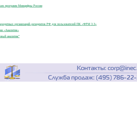
ских программ Минцифры России
кредитных организаций–резидентов РФ для пользователей ПК «ФРМ 3.3»
рии «Аналитик»
овый аналитик"