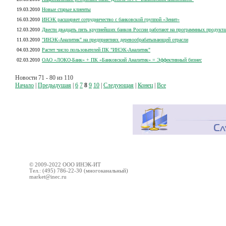
19.03.2010
Новые старые клиенты
16.03.2010
ИНЭК расширяет сотрудничество с банковской группой «Зенит»
12.03.2010
Двести двадцать пять крупнейших банков России работают на программных продукта
11.03.2010
"ИНЭК-Аналитик" на предприятиях деревообрабатывающей отрасли
04.03.2010
Растет число пользователей ПК "ИНЭК-Аналитик"
02.03.2010
ОАО «ЛОКО-Банк» + ПК «Банковский Аналитик» = Эффективный бизнес
Новости 71 - 80 из 110
Начало
|
Предыдушая
|
6
7
8
9
10
|
Следующая
|
Конец
|
Все
© 2009-2022 ООО ИНЭК-ИТ
Тел.: (495) 786-22-30 (многоканальный)
market@inec.ru