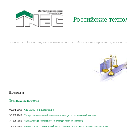
Российские техно
Главная
Информационные технологии
Анализ и планирование деятельност
Новости
Подписка на новости
02.04.2010
Как стать "Банком года"?
30.03.2010
Лидер отечественной авиации – наш долговременный партнер
29.03.2010
"Банковский Аналитик" на страже города Братска
23.03.2010
Национальный резервный банк. Десять лет с "Банковским аналитиком"