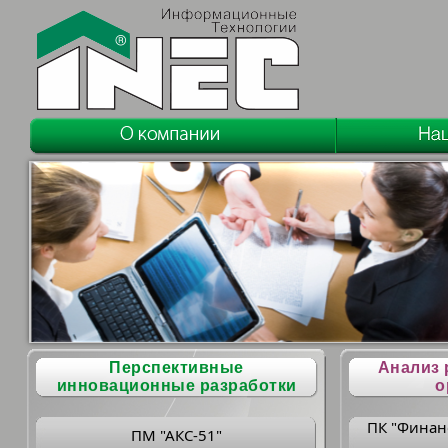
Перспективные
Анализ 
инновационные разработки
о
ПК "Финан
ПМ "АКС-51"