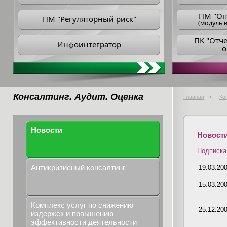
ПM "Оп
ПМ "Регуляторный риск"
(модуль в
ПK "Отч
Инфоинтегратор
о
Консалтинг. Аудит. Оценка
Главная
Ко
Новости
Новост
Подписка
Антикризисный консалтинг
19.03.20
15.03.20
Комплекс услуг по снижению
25.12.20
издержек и повышению
эффективности деятельности