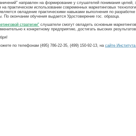
аничений"
направлен на формирование у слушателей понимания целей, з
я на практическом использовании современных маркетинговых технолог
является овладение практическими навыками выполнения по разработке
. По окончании обучения выдается Удостоверение гос. образца.
етинговой стратегии"
слушатели смогут овладеть основным маркетинговы
менительно к конкретному предприятию, достигать высоких результат
бря!
ете по телефонам (495) 786-22-35, (499) 150-92-13, на
сайте Института