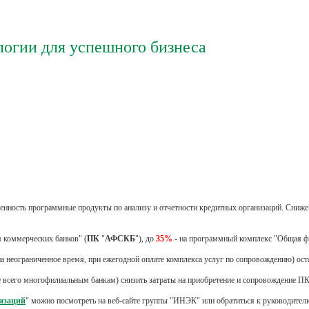
логии для успешного бизнеса
енность программные продукты по анализу и отчетности кредитных организаций. Сниж
 коммерческих банков" (
ПК
"
АФСКБ
"), до
35%
- на программный комплекс "Общая фи
 неограниченное время, при ежегодной оплате комплекса услуг по сопровождению) оста
е всего многофилиальным банкам) снизить затраты на приобретение и сопровождение 
низаций
" можно посмотреть на веб-сайте группы "ИНЭК" или обратиться к руководител