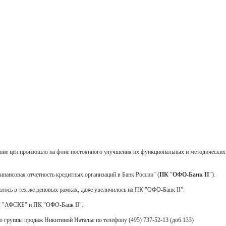
ение цен произошло на фоне постоянного улучшения их функциональных и методических
нансовая отчетность кредитных организаций в Банк России" (
ПК
"
ОФО-Банк II
").
лось в тех же ценовых рамках, даже увеличилось на ПК "ОФО-Банк II".
ПК "АФСКБ" и ПК "ОФО-Банк II".
ю группы продаж Никитиной Наталье по телефону (495) 737-52-13 (доб.133)