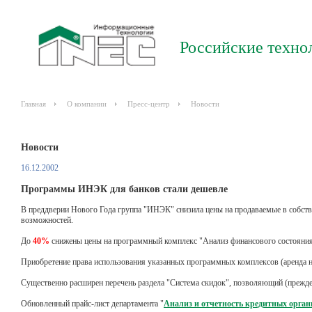
Российские техно
Главная
О компании
Пресс-центр
Новости
Новости
16.12.2002
Программы ИНЭК для банков стали дешевле
В преддверии Нового Года группа "ИНЭК" снизила цены на продаваемые в собств
возможностей.
До
40%
снижены цены на программный комплекс "Анализ финансового состояния
Приобретение права использования указанных программных комплексов (аренда на
Существенно расширен перечень раздела "Система скидок", позволяющий (прежд
Обновленный прайс-лист департамента "
Анализ и отчетность кредитных орга