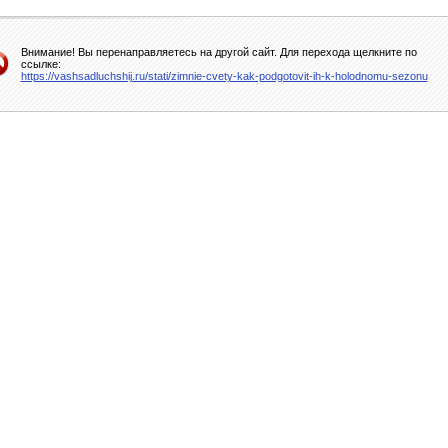
Внимание! Вы перенаправляетесь на другой сайт. Для перехода щелкните по
ссылке:
https://vashsadluchshij.ru/stati/zimnie-cvety-kak-podgotovit-ih-k-holodnomu-sezonu