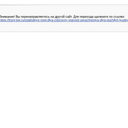
Внимание! Вы перенаправляетесь на другой сайт. Для перехода щелкните по ссылке:
https://treni-top.ru/stati/silnye-nogi-dlya-zdorovoy-starosti-uprazhneniya-dlya-pozhilyh-lyude