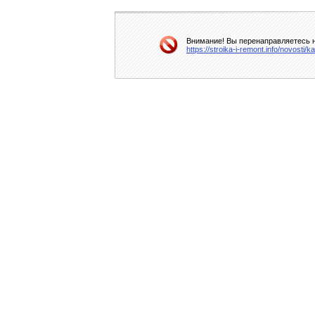
Внимание! Вы перенаправляетесь н
https://stroika-i-remont.info/novost