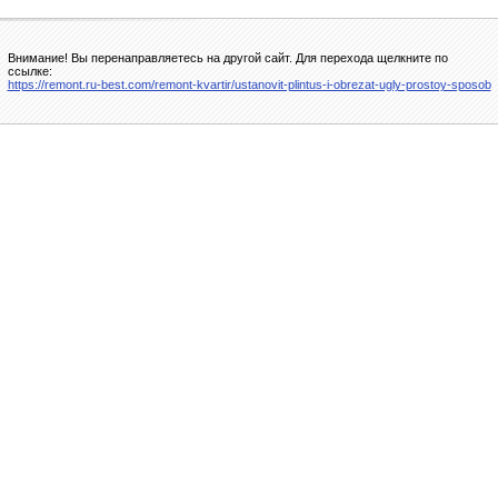
Внимание! Вы перенаправляетесь на другой сайт. Для перехода щелкните по
ссылке:
https://remont.ru-best.com/remont-kvartir/ustanovit-plintus-i-obrezat-ugly-prostoy-sposob