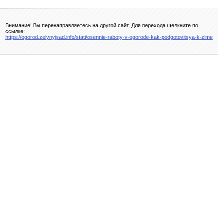
Внимание! Вы перенаправляетесь на другой сайт. Для перехода щелкните по
ссылке:
https://ogorod.zelynyjsad.info/stati/osennie-raboty-v-ogorode-kak-podgotovitsya-k-zime