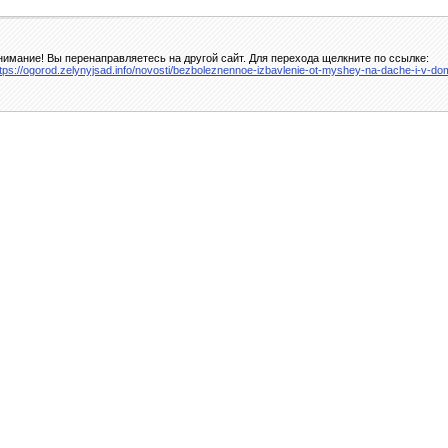
нимание! Вы перенаправляетесь на другой сайт. Для перехода щелкните по ссылке:
ttps://ogorod.zelynyjsad.info/novosti/bezboleznennoe-izbavlenie-ot-myshey-na-dache-i-v-do