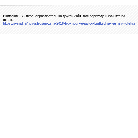
Внимание! Вы перенаправляетесь на другой сайт. Для перехода щелкните по
ссылке:
https://nymall.ru/novosti/osen-zima-2018-top-modnye-palto-i-kurtki-dlya-vashey-kollekcii