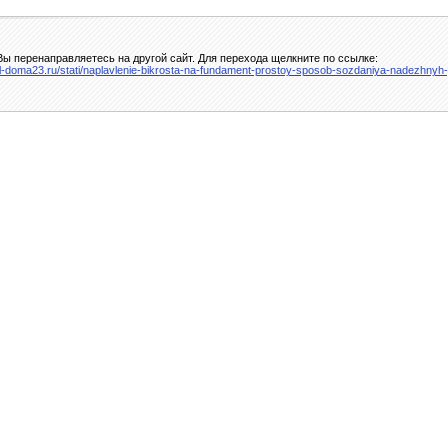
ы перенаправляетесь на другой сайт. Для перехода щелкните по ссылке:
el-doma23.ru/stati/naplavlenie-bikrosta-na-fundament-prostoy-sposob-sozdaniya-nadezhnyh