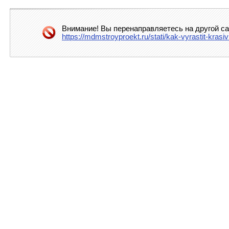
Внимание! Вы перенаправляетесь на другой са
https://mdmstroyproekt.ru/stati/kak-vyrastit-kr