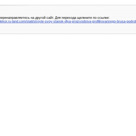
еренаправляетесь на другой сайт. Для перехода щелкните по ссылке:
i-dekor.ru-land.com/stati/stroyte-svoy-stanok-dlya-proizvodstva-profilirovannogo-brusa-podr