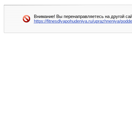
Внимание! Вы перенаправляетесь на другой сай
https://fitnesdlyapohudeniya.ru/uprazhneniya/po