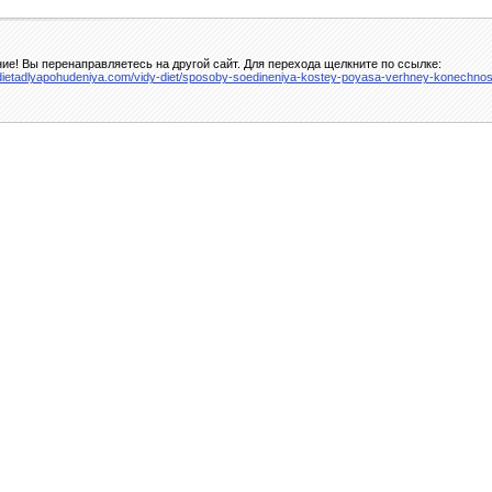
ие! Вы перенаправляетесь на другой сайт. Для перехода щелкните по ссылке:
/dietadlyapohudeniya.com/vidy-diet/sposoby-soedineniya-kostey-poyasa-verhney-konechnos