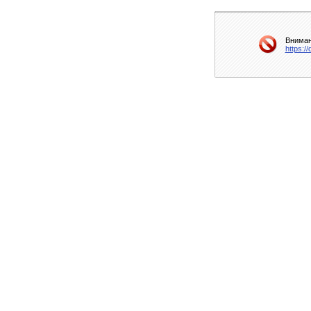
Вниман
https:/