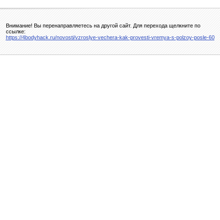
Внимание! Вы перенаправляетесь на другой сайт. Для перехода щелкните по
ссылке:
https://4bodyhack.ru/novosti/vzroslye-vechera-kak-provesti-vremya-s-polzoy-posle-60