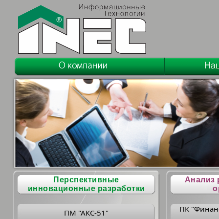
Перспективные
Анализ 
инновационные разработки
о
ПК "Финан
ПМ "АКС-51"