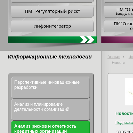
ПM "Оп
ПМ "Регуляторный риск"
(модуль в
ПK "Отч
Инфоинтегратор
о
Информационные технологии
Главная
Ин
Новости
Перспективные инновационные
разработки
Анализ и планирование
деятельности организаций
Новост
Подписка
Анализ рисков и отчетность
кредитных организаций
30.05.20