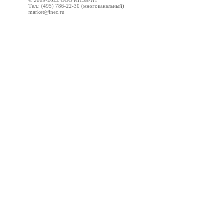
© 2009-2022 ООО ИНЭК-ИТ
Тел.: (495) 786-22-30 (многоканальный)
market@inec.ru