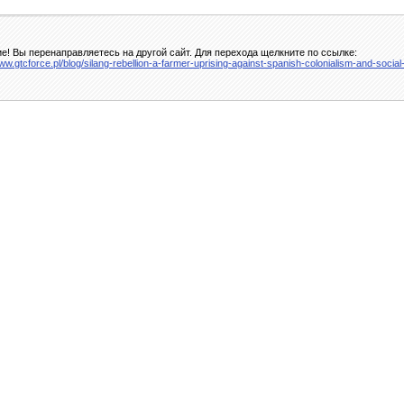
е! Вы перенаправляетесь на другой сайт. Для перехода щелкните по ссылке:
ww.gtcforce.pl/blog/silang-rebellion-a-farmer-uprising-against-spanish-colonialism-and-social-