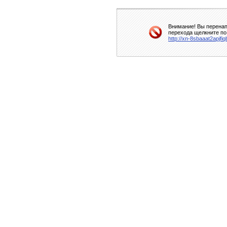
Внимание! Вы перенап
перехода щелкните по
http://xn-8sbaaat2apjf