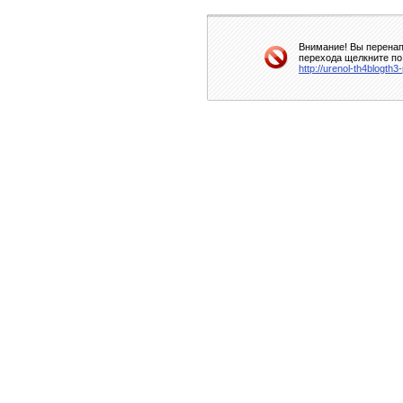
Внимание! Вы перенап
перехода щелкните по
http://urenol-th4blogth3-