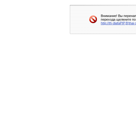
Внимание! Вы перенап
перехода щелкните по
http://th-diafaРІР‚В¦thai