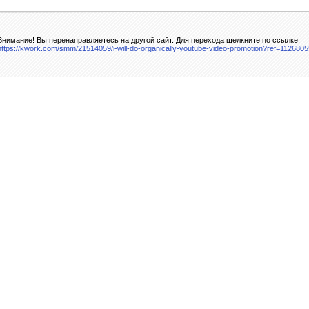
Внимание! Вы перенаправляетесь на другой сайт. Для перехода щелкните по ссылке:
https://kwork.com/smm/21514059/i-will-do-organically-youtube-video-promotion?ref=1126805